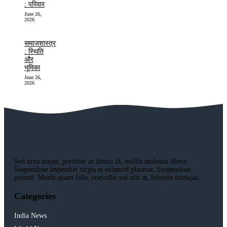
: परिवार
June 26,
2026
समाजशास्त्र
: स्थिति
और
भूमिका
June 26,
2026
Sed urna neque, porttitor ac libero id, mollis molestie libero.
Suspendisse imperdiet turpis et euismod placerat. Suspendisse
potenti. Morbi quam felis, convallis vel nisi at, lobortis tristique.
Categories
India News