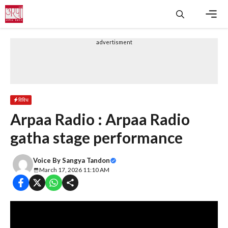
Skip
to
content
Men
advertisment
विविध
Arpaa Radio : Arpaa Radio
gatha stage performance
Voice By
Sangya Tandon
March 17, 2026 11:10 AM