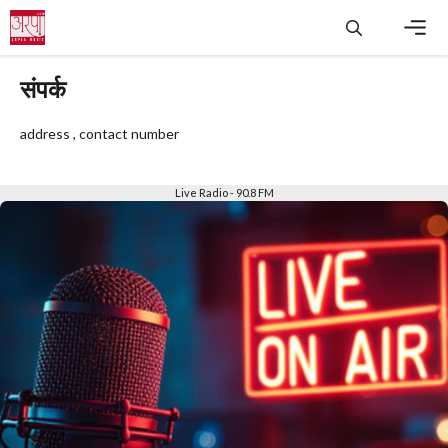
Skip
to
content
Men
संपर्क
address , contact number
Live Radio - 90.8 FM