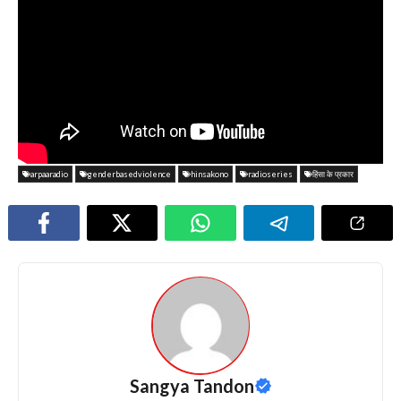
arpaaradio
genderbasedviolence
hinsakono
radioseries
हिंसा के प्रकार
Sangya Tandon