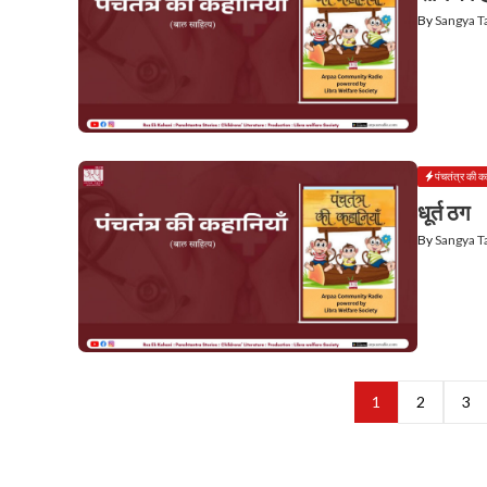
By
Sangya 
पंचतंत्र की क
धूर्त ठग
By
Sangya 
1
2
3