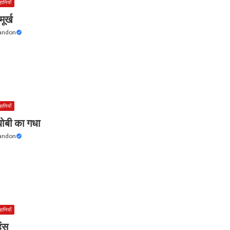
हानियाँ
मूर्ख
Tandon
हानियाँ
धोबी का गधा
Tandon
हानियाँ
हंस