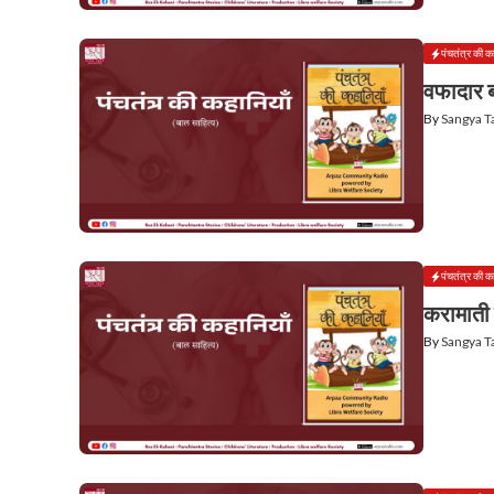
पंचतंत्र की क
वफादार ब
By
Sangya 
पंचतंत्र की क
करामाती
By
Sangya 