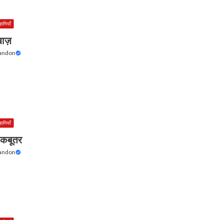
हानियाँ
ाज़
Tandon
हानियाँ
 कबूतर
Tandon