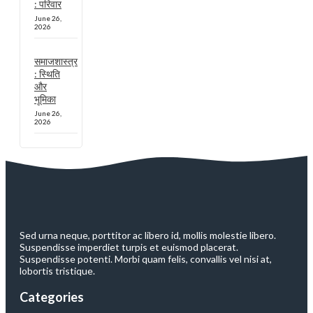
: परिवार
June 26,
2026
समाजशास्त्र
: स्थिति
और
भूमिका
June 26,
2026
Sed urna neque, porttitor ac libero id, mollis molestie libero.
Suspendisse imperdiet turpis et euismod placerat.
Suspendisse potenti. Morbi quam felis, convallis vel nisi at,
lobortis tristique.
Categories