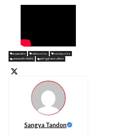
arpaaradio
radioseries
socialjustice
आपातकालीन तैयारियां
हमारे बुजुर्ग हमारा अभिमान
Sangya Tandon