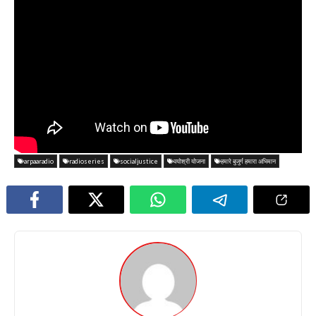
arpaaradio
radioseries
socialjustice
वयोश्री योजना
हमारे बुजुर्ग हमारा अभिमान