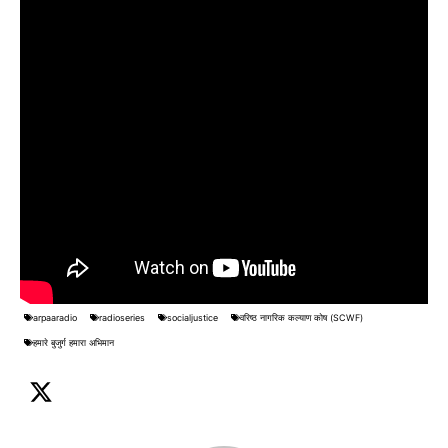
arpaaradio
radioseries
socialjustice
वरिष्ठ नागरिक कल्याण कोष (SCWF)
हमारे बुजुर्ग हमारा अभिमान