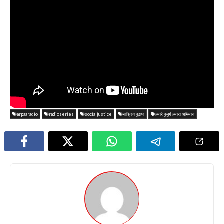
arpaaradio
radioseries
socialjustice
सक्रिय बुढ़ापा
हमारे बुजुर्ग हमारा अभिमान