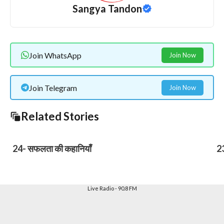
Sangya Tandon
Join WhatsApp
Join Now
Join Telegram
Join Now
Related Stories
24- सफलता की कहानियाँ
23
Live Radio - 90.8 FM