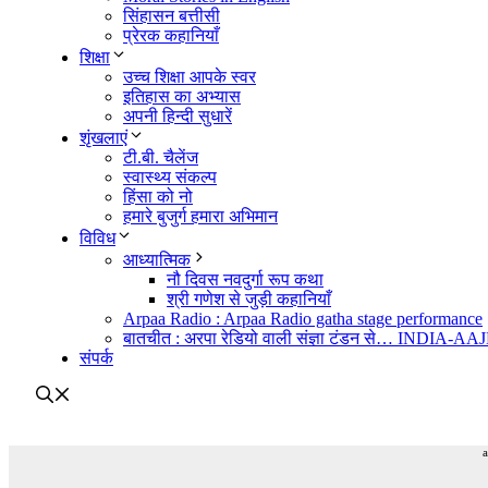
सिंहासन बत्तीसी
प्रेरक कहानियाँ
शिक्षा
उच्च शिक्षा आपके स्वर
इतिहास का अभ्यास
अपनी हिन्दी सुधारें
शृंखलाएं
टी.बी. चैलेंज
स्वास्थ्य संकल्प
हिंसा को नो
हमारे बुजुर्ग हमारा अभिमान
विविध
आध्यात्मिक
नौ दिवस नवदुर्गा रूप कथा
श्री गणेश से जुड़ी कहानियाँ
Arpaa Radio : Arpaa Radio gatha stage performance
बातचीत : अरपा रेडियो वाली संज्ञा टंडन से… INDIA-A
संपर्क