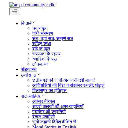
Skip
to
content
Menu
किताबें
चक्रव्यूह
गांधी संस्मरण
सच, बड़ा सच, सम्पूर्ण सच
रवींद्र-कथा
बर्फ के फूल
सफलता के रहस्य
ख्वाहिशों के पंख
लोककथा
पॉडकास्ट
छत्तीसगढ़
छत्तीसगढ़ की जानी-अनजानी देवी माताएं
आदिवासियों की वि़द्या व संस्कार स्थली: घोटुल
बिलासपुर का इतिहास
बाल साहित्य
अकबर बीरबल
आदर्श बालकों की अमर कहानियाँ
पंचतंत्र की कहानियाँ
बेताल पच्चीसी
सुनो कहानी दिनेश दीक्षित से
Moral Stories in English