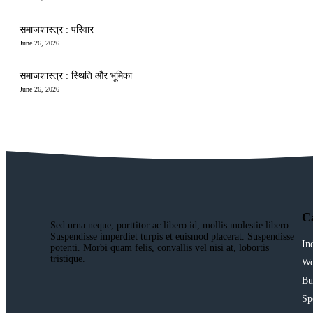
समाजशास्त्र : परिवार
June 26, 2026
समाजशास्त्र : स्थिति और भूमिका
June 26, 2026
C
Sed urna neque, porttitor ac libero id, mollis molestie libero.
Suspendisse imperdiet turpis et euismod placerat. Suspendisse
In
potenti. Morbi quam felis, convallis vel nisi at, lobortis
tristique.
Wo
Bu
Sp