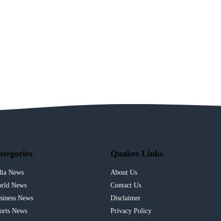
ategories
Quakes Links
dia News
About Us
rld News
Contact Us
siness News
Disclaimer
orts News
Privacy Policy