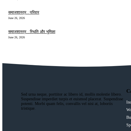
समाजशास्त्र : परिवार
June 26, 2026
समाजशास्त्र : स्थिति और भूमिका
June 26, 2026
C
Sed urna neque, porttitor ac libero id, mollis molestie libero.
Suspendisse imperdiet turpis et euismod placerat. Suspendisse
In
potenti. Morbi quam felis, convallis vel nisi at, lobortis
tristique.
Wo
Bu
Sp