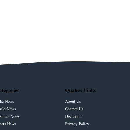
ategories
Quakes Links
dia News
About Us
rld News
Contact Us
siness News
Disclaimer
orts News
Privacy Policy