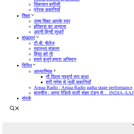
सिंहासन बत्तीसी
प्रेरक कहानियाँ
शिक्षा
उच्च शिक्षा आपके स्वर
इतिहास का अभ्यास
अपनी हिन्दी सुधारें
शृंखलाएं
टी.बी. चैलेंज
स्वास्थ्य संकल्प
हिंसा को नो
हमारे बुजुर्ग हमारा अभिमान
विविध
आध्यात्मिक
नौ दिवस नवदुर्गा रूप कथा
श्री गणेश से जुड़ी कहानियाँ
Arpaa Radio : Arpaa Radio gatha stage performance
बातचीत : अरपा रेडियो वाली संज्ञा टंडन से… INDIA-A
संपर्क