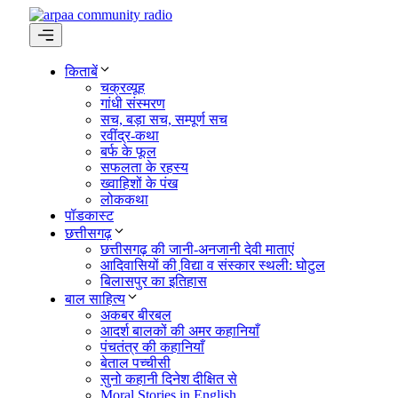
Skip
to
content
Menu
किताबें
चक्रव्यूह
गांधी संस्मरण
सच, बड़ा सच, सम्पूर्ण सच
रवींद्र-कथा
बर्फ के फूल
सफलता के रहस्य
ख्वाहिशों के पंख
लोककथा
पॉडकास्ट
छत्तीसगढ़
छत्तीसगढ़ की जानी-अनजानी देवी माताएं
आदिवासियों की वि़द्या व संस्कार स्थली: घोटुल
बिलासपुर का इतिहास
बाल साहित्य
अकबर बीरबल
आदर्श बालकों की अमर कहानियाँ
पंचतंत्र की कहानियाँ
बेताल पच्चीसी
सुनो कहानी दिनेश दीक्षित से
Moral Stories in English