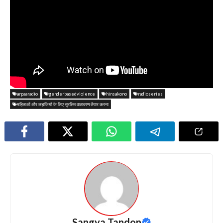
arpaaradio
genderbasedviolence
hinsakono
radioseries
महिलाओं और लड़कियों के लिए सुरक्षित वातावरण तैयार करना
Sangya Tandon