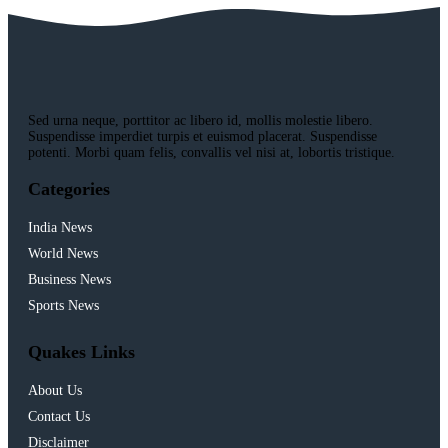
Sed urna neque, porttitor ac libero id, mollis molestie libero.
Suspendisse imperdiet turpis et euismod placerat. Suspendisse
potenti. Morbi quam felis, convallis vel nisi at, lobortis tristique.
Categories
India News
World News
Business News
Sports News
Quakes Links
About Us
Contact Us
Disclaimer