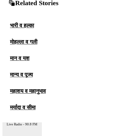
Related Stories
भारी व हल्का
मोहल्ला व गली
मान व यश
मान्य व पूज्य
महाशय व महानुभाव
मर्यादा व सीमा
Live Radio - 90.8 FM