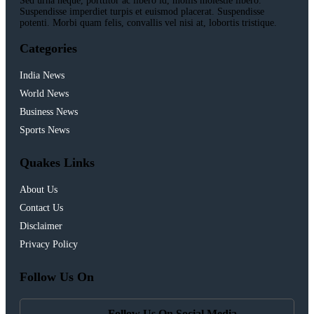
Sed urna neque, porttitor ac libero id, mollis molestie libero.
Suspendisse imperdiet turpis et euismod placerat. Suspendisse
potenti. Morbi quam felis, convallis vel nisi at, lobortis tristique.
Categories
India News
World News
Business News
Sports News
Quakes Links
About Us
Contact Us
Disclaimer
Privacy Policy
Follow Us On
Follow Us On Social Media