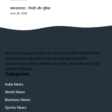
समाजशास्त्र : स्थिति और भूमिका
June 26, 2026
Sed urna neque, porttitor ac libero id, mollis molestie libero.
Suspendisse imperdiet turpis et euismod placerat.
Suspendisse potenti. Morbi quam felis, convallis vel nisi at,
lobortis tristique.
Categories
India News
World News
Business News
Sports News