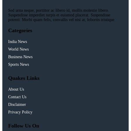
Sed urna neque, porttitor ac libero id, mollis molestie libero.
Suspendisse imperdiet turpis et euismod placerat. Suspendisse
potenti. Morbi quam felis, convallis vel nisi at, lobortis tristique.
Categories
India News
World News
Business News
Sports News
Quakes Links
About Us
Contact Us
Disclaimer
Privacy Policy
Follow Us On