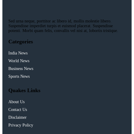
Sed urna neque, porttitor ac libero id, mollis molestie libero.
Suspendisse imperdiet turpis et euismod placerat. Suspendisse
potenti. Morbi quam felis, convallis vel nisi at, lobortis tristique.
Categories
India News
World News
Business News
Sports News
Quakes Links
About Us
Contact Us
Disclaimer
Privacy Policy