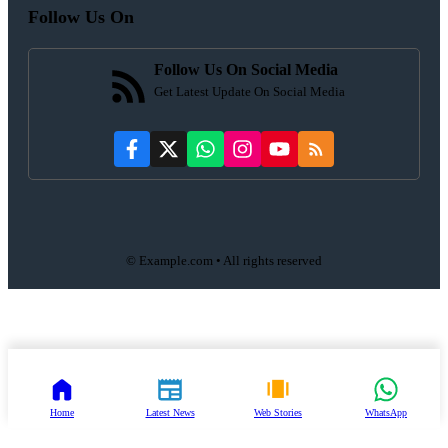
Follow Us On
Follow Us On Social Media
Get Latest Update On Social Media
© Example.com • All rights reserved
Home
Latest News
Web Stories
WhatsApp