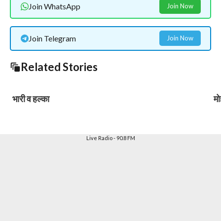
Join WhatsApp
Join Now
Join Telegram
Join Now
Related Stories
भारी व हल्का
मो
Live Radio - 90.8 FM