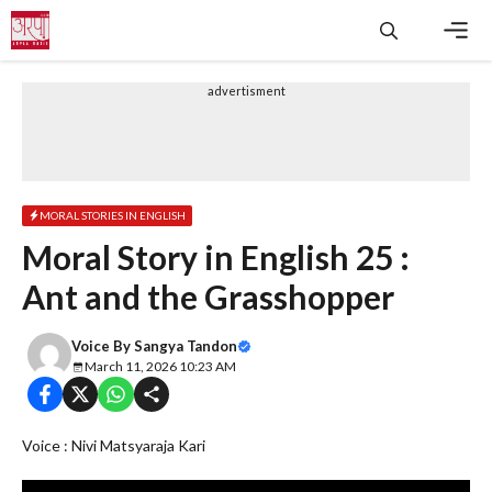
Skip
to
content
Men
advertisment
MORAL STORIES IN ENGLISH
Moral Story in English 25 :
Ant and the Grasshopper
Voice By
Sangya Tandon
March 11, 2026 10:23 AM
Voice : Nivi Matsyaraja Kari