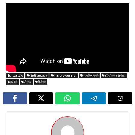
arpaaradio
hindilanguage
improveyourhindi
अपनीहिन्दीसूधारे
डॉ. रमेषचंद्र मेहरोत्रा
तब व तो
दो_शब्द
हिंदीभाषा