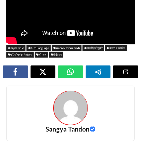
arpaaradio
hindilanguage
improveyourhindi
अपनीहिन्दीसूधारे
कमरा व कॉमरेड
डॉ. रमेषचंद्र मेहरोत्रा
दो_शब्द
हिंदीभाषा
Sangya Tandon