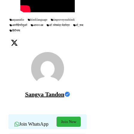
arpaaradio
hindilanguage
improveyourhindi
अपनीहिन्दीसूधारे
आज व अब
डॉ. रमेषचंद्र मेहरोत्रा
दो_शब्द
हिंदीभाषा
Sangya Tandon
Join Now
Join WhatsApp