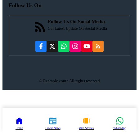
Follow Us On
Follow Us On Social Media
Get Latest Update On Social Media
© Example.com • All rights reserved
Home
Latest News
Web Stories
WhatsApp