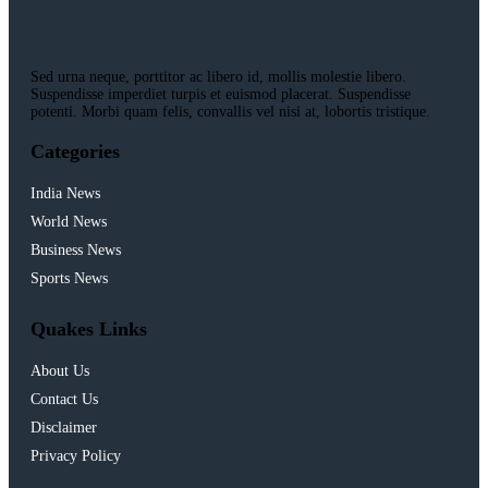
Sed urna neque, porttitor ac libero id, mollis molestie libero.
Suspendisse imperdiet turpis et euismod placerat. Suspendisse
potenti. Morbi quam felis, convallis vel nisi at, lobortis tristique.
Categories
India News
World News
Business News
Sports News
Quakes Links
About Us
Contact Us
Disclaimer
Privacy Policy