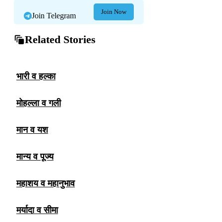
Join Now
Join Telegram
Related Stories
भारी व हल्का
मोहल्ला व गली
मान व यश
मान्य व पूज्य
महाशय व महानुभाव
मर्यादा व सीमा