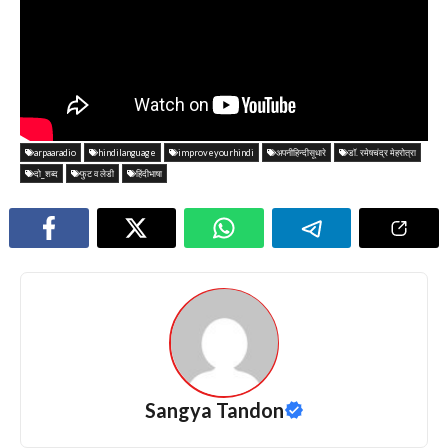
arpaaradio
hindilanguage
improveyourhindi
अपनीहिन्दीसूधारे
डॉ. रमेषचंद्र मेहरोत्रा
दो_शब्द
फुट व लेडी
हिंदीभाषा
Sangya Tandon