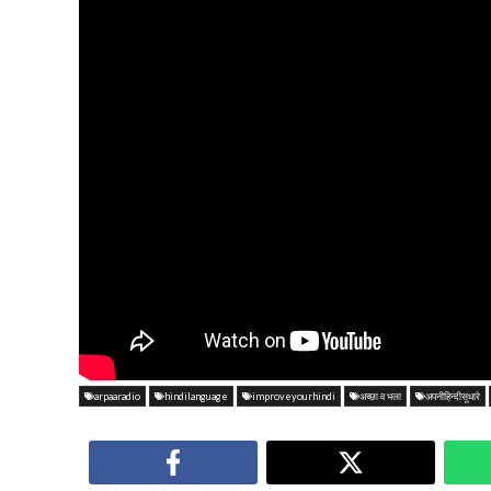
arpaaradio
hindilanguage
improveyourhindi
अच्छा व भला
अपनीहिन्दीसूधारे