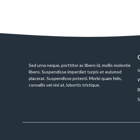
Sed urna neque, porttitor ac libero id, mollis molestie
I
libero. Suspendisse imperdiet turpis et euismod
placerat. Suspendisse potenti. Morbi quam felis,
W
convallis vel nisi at, lobortis tristique.
B
S