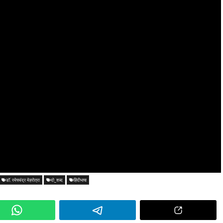
डॉ. रमेषचंद्र मेहरोत्रा
दो_शब्द
हिंदीभाषा