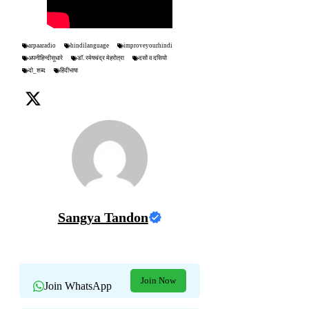
arpaaradio
hindilanguage
improveyourhindi
अपनीहिन्दीसूधारे
डॉ. रमेषचंद्र मेहरोत्रा
दसों व दसियो
दो_शब्द
हिंदीभाषा
Sangya Tandon
Join Now
Join WhatsApp