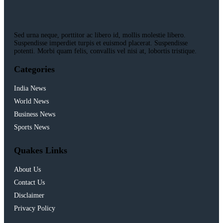
Sed urna neque, porttitor ac libero id, mollis molestie libero.
Suspendisse imperdiet turpis et euismod placerat. Suspendisse
potenti. Morbi quam felis, convallis vel nisi at, lobortis tristique.
Categories
India News
World News
Business News
Sports News
Quakes Links
About Us
Contact Us
Disclaimer
Privacy Policy