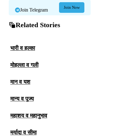
Join Now
Join Telegram
Related Stories
भारी व हल्का
मोहल्ला व गली
मान व यश
मान्य व पूज्य
महाशय व महानुभाव
मर्यादा व सीमा