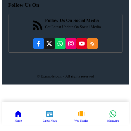
Follow Us On
Follow Us On Social Media
Get Latest Update On Social Media
© Example.com • All rights reserved
Home
Latest News
Web Stories
WhatsApp