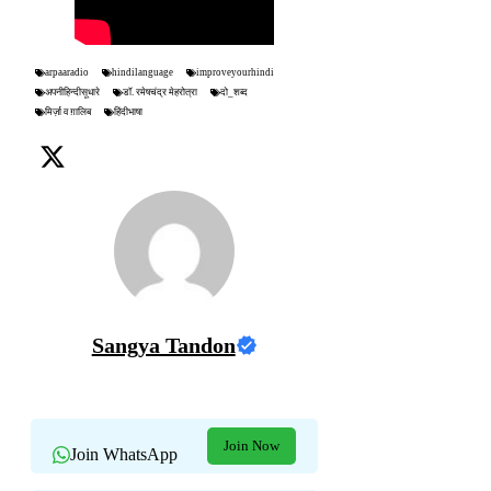
arpaaradio
hindilanguage
improveyourhindi
अपनीहिन्दीसूधारे
डॉ. रमेषचंद्र मेहरोत्रा
दो_शब्द
मिर्ज़ा व ग़ालिब
हिंदीभाषा
Sangya Tandon
Join Now
Join WhatsApp