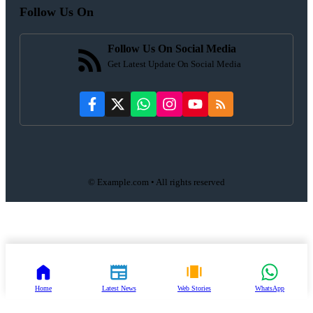
Follow Us On
Follow Us On Social Media
Get Latest Update On Social Media
© Example.com • All rights reserved
Home
Latest News
Web Stories
WhatsApp