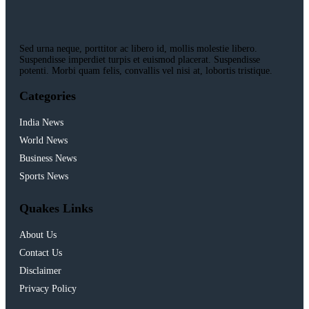
Sed urna neque, porttitor ac libero id, mollis molestie libero.
Suspendisse imperdiet turpis et euismod placerat. Suspendisse
potenti. Morbi quam felis, convallis vel nisi at, lobortis tristique.
Categories
India News
World News
Business News
Sports News
Quakes Links
About Us
Contact Us
Disclaimer
Privacy Policy