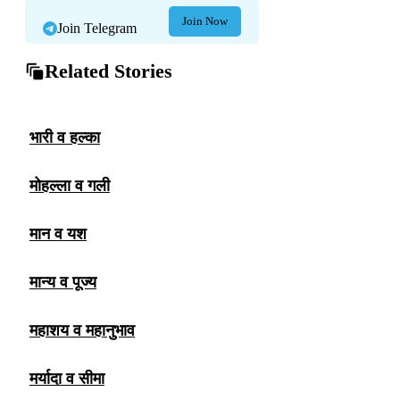
Join Now
Join Telegram
Related Stories
भारी व हल्का
मोहल्ला व गली
मान व यश
मान्य व पूज्य
महाशय व महानुभाव
मर्यादा व सीमा