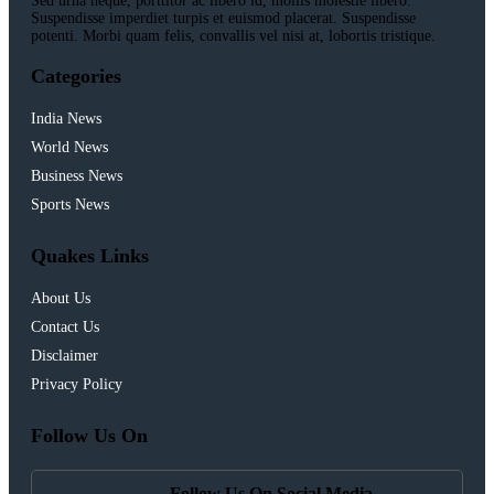
Sed urna neque, porttitor ac libero id, mollis molestie libero.
Suspendisse imperdiet turpis et euismod placerat. Suspendisse
potenti. Morbi quam felis, convallis vel nisi at, lobortis tristique.
Categories
India News
World News
Business News
Sports News
Quakes Links
About Us
Contact Us
Disclaimer
Privacy Policy
Follow Us On
Follow Us On Social Media