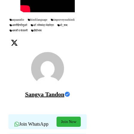
arpaaradio
hindilanguage
improveyourhindi
अपनीहिन्दीसूधारे
डॉ. रमेषचंद्र मेहरोत्रा
दो_शब्द
धमकी व चेतावनी
हिंदीभाषा
Sangya Tandon
Join Now
Join WhatsApp