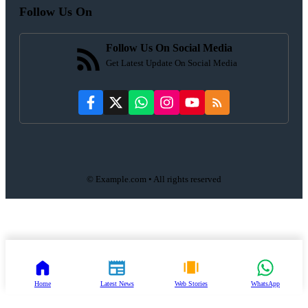
Follow Us On
Follow Us On Social Media
Get Latest Update On Social Media
© Example.com • All rights reserved
Home
Latest News
Web Stories
WhatsApp