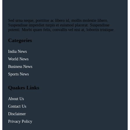
Sed urna neque, porttitor ac libero id, mollis molestie libero.
Suspendisse imperdiet turpis et euismod placerat. Suspendisse
potenti. Morbi quam felis, convallis vel nisi at, lobortis tristique.
Categories
India News
World News
Business News
Sports News
Quakes Links
About Us
Contact Us
Disclaimer
Privacy Policy