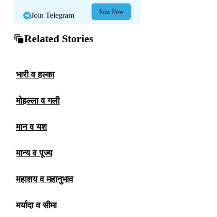
Join Now
Join Telegram
Related Stories
भारी व हल्का
मोहल्ला व गली
मान व यश
मान्य व पूज्य
महाशय व महानुभाव
मर्यादा व सीमा