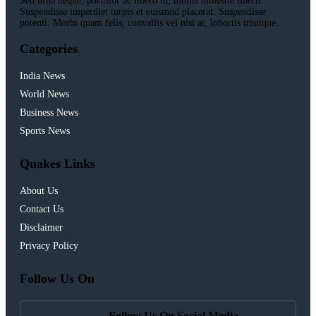
Sed urna neque, porttitor ac libero id, mollis molestie libero.
Suspendisse imperdiet turpis et euismod placerat. Suspendisse
potenti. Morbi quam felis, convallis vel nisi at, lobortis tristique.
Categories
India News
World News
Business News
Sports News
Quakes Links
About Us
Contact Us
Disclaimer
Privacy Policy
Follow Us On
Follow Us On Social Media