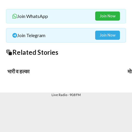
Join WhatsApp
Join Now
Join Telegram
Join Now
Related Stories
भारी व हल्का
मो
Live Radio - 90.8 FM