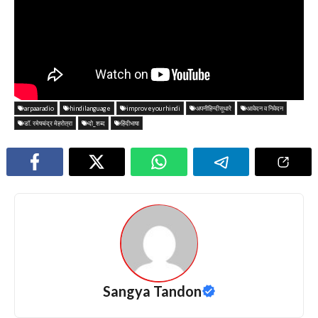
arpaaradio
hindilanguage
improveyourhindi
अपनीहिन्दीसूधारे
आवेदन व निवेदन
डॉ. रमेषचंद्र मेहरोत्रा
दो_शब्द
हिंदीभाषा
Sangya Tandon