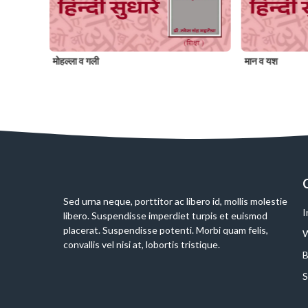
मोहल्ला व गली
मान व यश
Slide 2 of 6
Sed urna neque, porttitor ac libero id, mollis molestie
I
libero. Suspendisse imperdiet turpis et euismod
placerat. Suspendisse potenti. Morbi quam felis,
W
convallis vel nisi at, lobortis tristique.
B
S