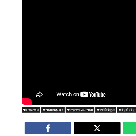
arpaaradio
hindilanguage
improveyourhindi
अपनीहिन्दीसूधारे
कंचुकी व केंचुल