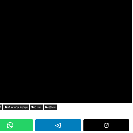
ी
डॉ. रमेषचंद्र मेहरोत्रा
दो_शब्द
हिंदीभाषा