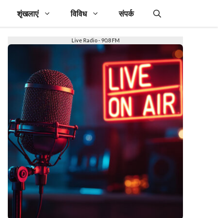
शृंखलाएं
विविध
संपर्क
Live Radio - 90.8 FM