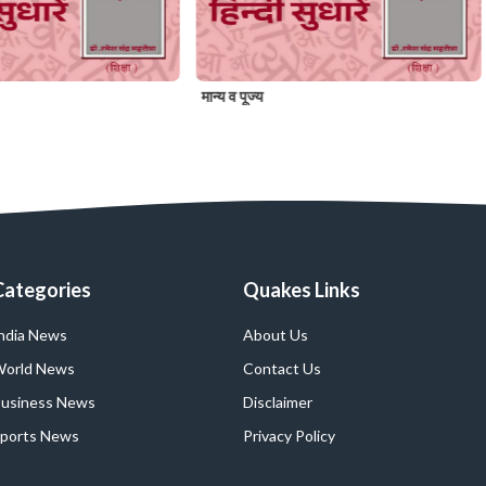
मान्य व पूज्य
Categories
Quakes Links
ndia News
About Us
orld News
Contact Us
usiness News
Disclaimer
ports News
Privacy Policy