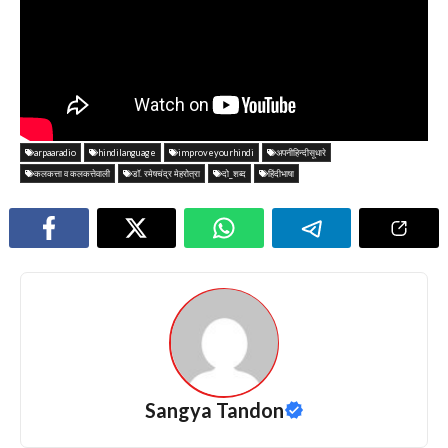
arpaaradio
hindilanguage
improveyourhindi
अपनीहिन्दीसूधारे
कलकत्ता व कलकत्तेवाली
डॉ. रमेषचंद्र मेहरोत्रा
दो_शब्द
हिंदीभाषा
Sangya Tandon