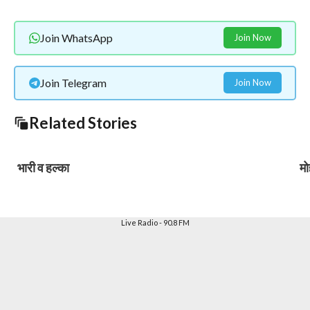
Join WhatsApp
Join Now
Join Telegram
Join Now
Related Stories
भारी व हल्का
मो
Live Radio - 90.8 FM