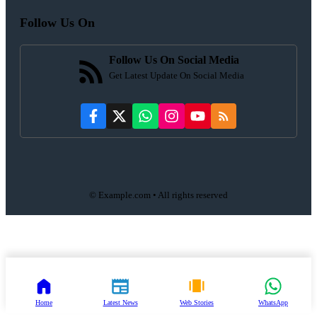
Follow Us On
Follow Us On Social Media
Get Latest Update On Social Media
© Example.com • All rights reserved
Home
Latest News
Web Stories
WhatsApp