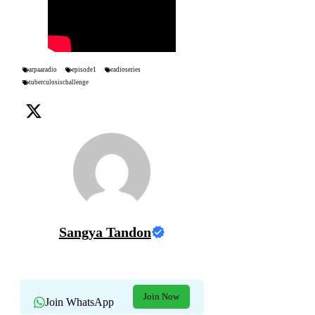
arpaaradio
episode1
radioseries
tuberculosischallenge
Sangya Tandon
Join Now
Join WhatsApp