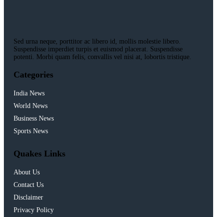
Sed urna neque, porttitor ac libero id, mollis molestie libero.
Suspendisse imperdiet turpis et euismod placerat. Suspendisse
potenti. Morbi quam felis, convallis vel nisi at, lobortis tristique.
Categories
India News
World News
Business News
Sports News
Quakes Links
About Us
Contact Us
Disclaimer
Privacy Policy