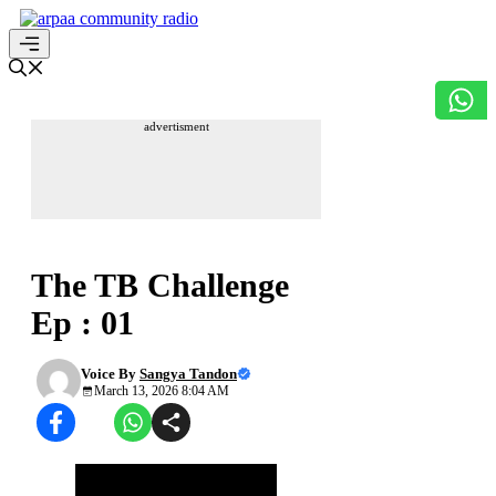
Skip
to
content
Menu
advertisment
टी.बी. चैलेंज
The TB Challenge
Ep : 01
Voice By
Sangya Tandon
March 13, 2026 8:04 AM