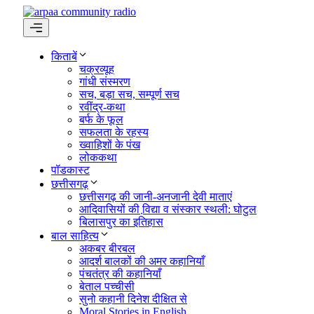
Skip
to
content
Menu
किताबें
चक्रव्यूह
गांधी संस्मरण
सच, बड़ा सच, सम्पूर्ण सच
रवींद्र-कथा
बर्फ के फूल
सफलता के रहस्य
ख्वाहिशों के पंख
लोककथा
पॉडकास्ट
छत्तीसगढ़
छत्तीसगढ़ की जानी-अनजानी देवी माताएं
आदिवासियों की वि़द्या व संस्कार स्थली: घोटुल
बिलासपुर का इतिहास
बाल साहित्य
अकबर बीरबल
आदर्श बालकों की अमर कहानियाँ
पंचतंत्र की कहानियाँ
बेताल पच्चीसी
सुनो कहानी दिनेश दीक्षित से
Moral Stories in English