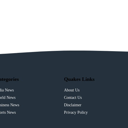
ategories
Quakes Links
dia News
About Us
rld News
Contact Us
siness News
Disclaimer
orts News
Privacy Policy