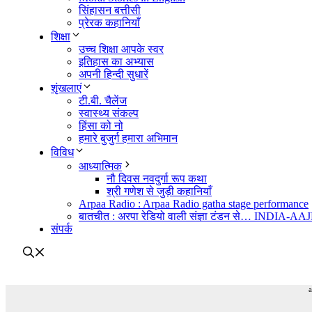
सिंहासन बत्तीसी
प्रेरक कहानियाँ
शिक्षा
उच्च शिक्षा आपके स्वर
इतिहास का अभ्यास
अपनी हिन्दी सुधारें
शृंखलाएं
टी.बी. चैलेंज
स्वास्थ्य संकल्प
हिंसा को नो
हमारे बुजुर्ग हमारा अभिमान
विविध
आध्यात्मिक
नौ दिवस नवदुर्गा रूप कथा
श्री गणेश से जुड़ी कहानियाँ
Arpaa Radio : Arpaa Radio gatha stage performance
बातचीत : अरपा रेडियो वाली संज्ञा टंडन से… INDIA-A
संपर्क