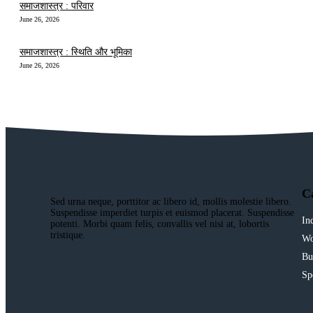
समाजशास्त्र : परिवार
June 26, 2026
समाजशास्त्र : स्थिति और भूमिका
June 26, 2026
C
Sed urna neque, porttitor ac libero id, mollis molestie libero.
Suspendisse imperdiet turpis et euismod placerat. Suspendisse
In
potenti. Morbi quam felis, convallis vel nisi at, lobortis
tristique.
Wo
Bu
Sp