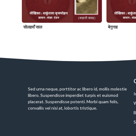
सोलहवाँ साल
बेगुनाह
Slide 2 of 6
Sed urna neque, porttitor ac libero id, mollis molestie
I
libero. Suspendisse imperdiet turpis et euismod
placerat. Suspendisse potenti. Morbi quam felis,
W
convallis vel nisi at, lobortis tristique.
B
S