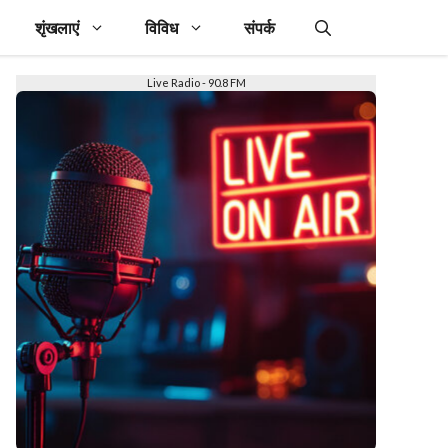
शृंखलाएं
विविध
संपर्क
Live Radio - 90.8 FM