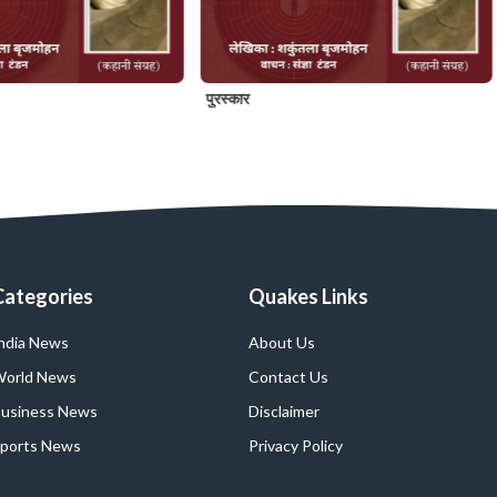
पुरस्कार
Categories
Quakes Links
ndia News
About Us
orld News
Contact Us
usiness News
Disclaimer
ports News
Privacy Policy