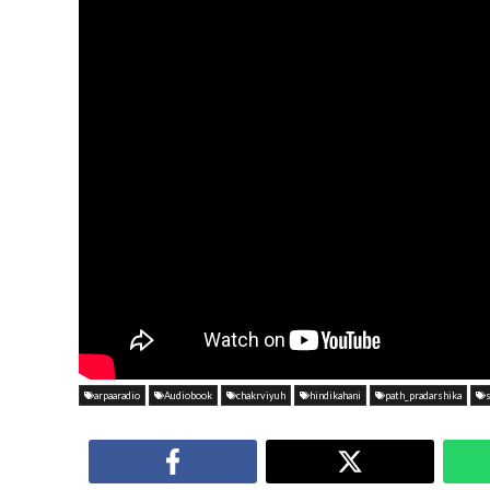
arpaaradio
Audiobook
chakrviyuh
hindikahani
path_pradarshika