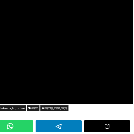
shakuntla_brijmohan
अपहरण
चक्रव्यूह_कहानी_संग्रह