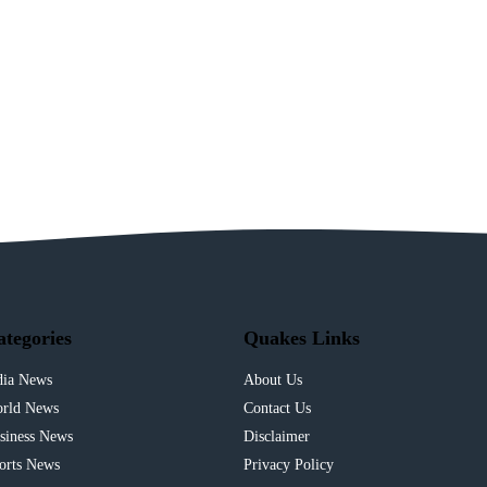
ategories
Quakes Links
dia News
About Us
rld News
Contact Us
siness News
Disclaimer
orts News
Privacy Policy