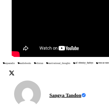
डॉ. रमेशचंद्र_मेहरोत्रा
न्याय का स्वरू
arpaaradio
audiobooks
chintan
motivational_thoughts
Sangya Tandon