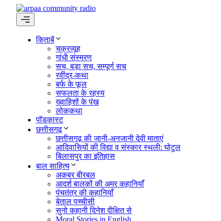
Skip
to
content
Menu
किताबें
चक्रव्यूह
गांधी संस्मरण
सच, बड़ा सच, सम्पूर्ण सच
रवींद्र-कथा
बर्फ के फूल
सफलता के रहस्य
ख्वाहिशों के पंख
लोककथा
पॉडकास्ट
छत्तीसगढ़
छत्तीसगढ़ की जानी-अनजानी देवी माताएं
आदिवासियों की वि़द्या व संस्कार स्थली: घोटुल
बिलासपुर का इतिहास
बाल साहित्य
अकबर बीरबल
आदर्श बालकों की अमर कहानियाँ
पंचतंत्र की कहानियाँ
बेताल पच्चीसी
सुनो कहानी दिनेश दीक्षित से
Moral Stories in English