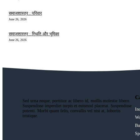
समाजशास्त्र : परिवार
June 26, 2026
समाजशास्त्र : स्थिति और भूमिका
June 26, 2026
C
Sed urna neque, porttitor ac libero id, mollis molestie libero.
Suspendisse imperdiet turpis et euismod placerat. Suspendisse
In
potenti. Morbi quam felis, convallis vel nisi at, lobortis
tristique.
Wo
Bu
Sp