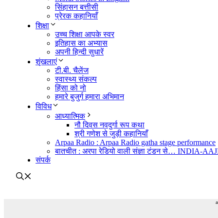
सिंहासन बत्तीसी
प्रेरक कहानियाँ
शिक्षा
उच्च शिक्षा आपके स्वर
इतिहास का अभ्यास
अपनी हिन्दी सुधारें
शृंखलाएं
टी.बी. चैलेंज
स्वास्थ्य संकल्प
हिंसा को नो
हमारे बुजुर्ग हमारा अभिमान
विविध
आध्यात्मिक
नौ दिवस नवदुर्गा रूप कथा
श्री गणेश से जुड़ी कहानियाँ
Arpaa Radio : Arpaa Radio gatha stage performance
बातचीत : अरपा रेडियो वाली संज्ञा टंडन से… INDIA-A
संपर्क