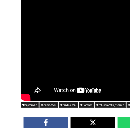
arpaaradio
Audiobook
hindikahani
Kanchan
rabindranath_stories