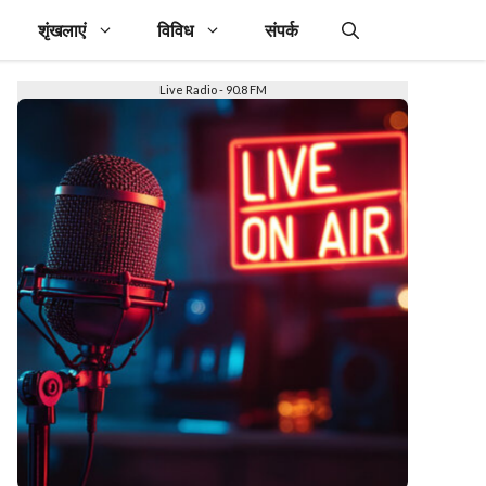
शृंखलाएं
विविध
संपर्क
Live Radio - 90.8 FM