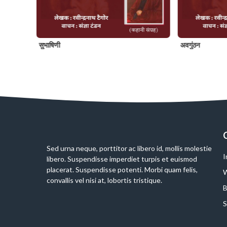
सुभाषिणी
अवगुंठन
Slide 2 of 6
Sed urna neque, porttitor ac libero id, mollis molestie
I
libero. Suspendisse imperdiet turpis et euismod
placerat. Suspendisse potenti. Morbi quam felis,
W
convallis vel nisi at, lobortis tristique.
B
S