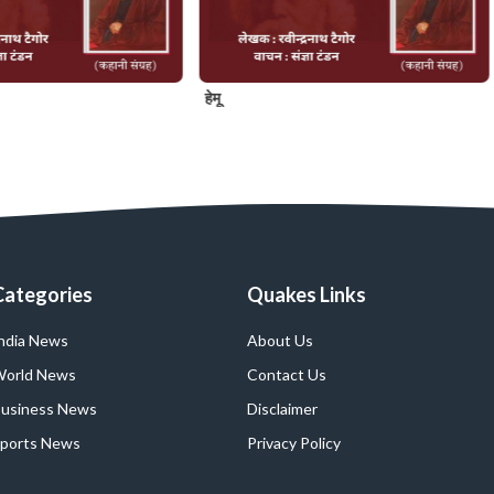
हेमू
Categories
Quakes Links
ndia News
About Us
orld News
Contact Us
usiness News
Disclaimer
ports News
Privacy Policy