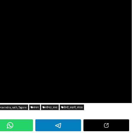
ravindra_nath_Tagore
कंचन
रवीन्द्र_कथा
हिन्दी_कहानी_संग्रह