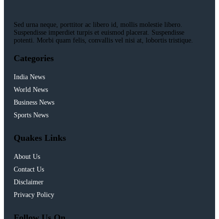
Sed urna neque, porttitor ac libero id, mollis molestie libero.
Suspendisse imperdiet turpis et euismod placerat. Suspendisse
potenti. Morbi quam felis, convallis vel nisi at, lobortis tristique.
Categories
India News
World News
Business News
Sports News
Quakes Links
About Us
Contact Us
Disclaimer
Privacy Policy
Follow Us On