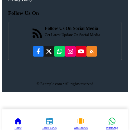
Follow Us On
Follow Us On Social Media
Get Latest Update On Social Media
© Example.com • All rights reserved
Home
Latest News
Web Stories
WhatsApp