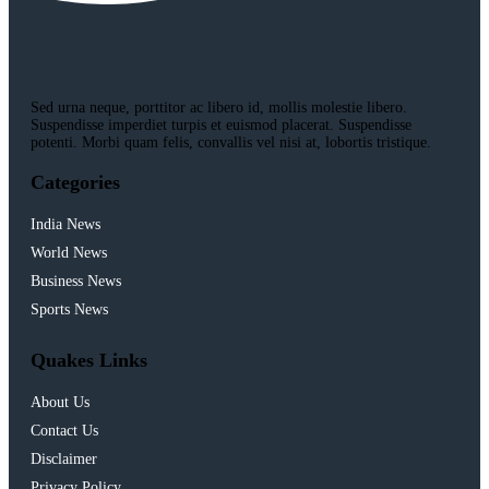
Sed urna neque, porttitor ac libero id, mollis molestie libero.
Suspendisse imperdiet turpis et euismod placerat. Suspendisse
potenti. Morbi quam felis, convallis vel nisi at, lobortis tristique.
Categories
India News
World News
Business News
Sports News
Quakes Links
About Us
Contact Us
Disclaimer
Privacy Policy