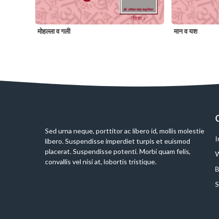
मोहल्ला व गली
मान व यश
Slide 2 of 6
Sed urna neque, porttitor ac libero id, mollis molestie
I
libero. Suspendisse imperdiet turpis et euismod
placerat. Suspendisse potenti. Morbi quam felis,
W
convallis vel nisi at, lobortis tristique.
B
S