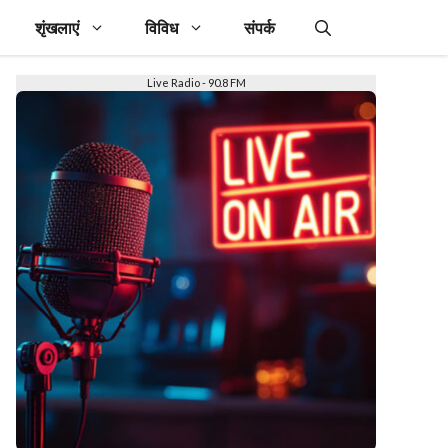
शृंखलाएं
विविध
संपर्क
Live Radio - 90.8 FM