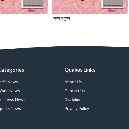
मान्य व पूज्य
Categories
Quakes Links
ndia News
About Us
orld News
Contact Us
usiness News
Disclaimer
ports News
Privacy Policy