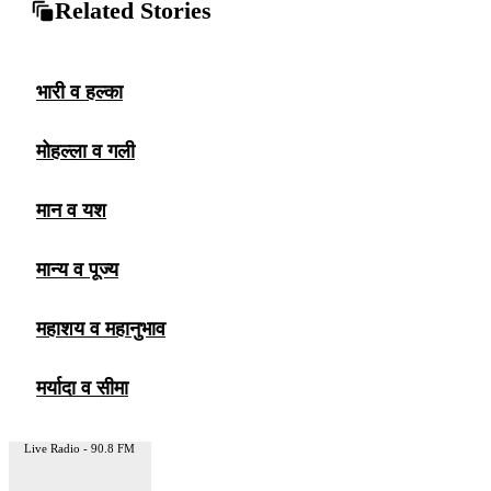
Related Stories
भारी व हल्का
मोहल्ला व गली
मान व यश
मान्य व पूज्य
महाशय व महानुभाव
मर्यादा व सीमा
Live Radio - 90.8 FM