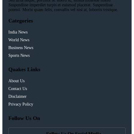
Sed urna neque, porttitor ac libero id, mollis molestie libero.
Suspendisse imperdiet turpis et euismod placerat. Suspendisse
potenti. Morbi quam felis, convallis vel nisi at, lobortis tristique.
Categories
India News
World News
Business News
Sports News
Quakes Links
About Us
Contact Us
Disclaimer
Privacy Policy
Follow Us On
Follow Us On Social Media