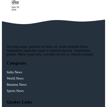
भूमिका
June 26,
2026
Sed urna neque, porttitor ac libero id, mollis molestie libero.
Suspendisse imperdiet turpis et euismod placerat. Suspendisse
potenti. Morbi quam felis, convallis vel nisi at, lobortis tristique.
Categories
India News
World News
Business News
Sports News
Quakes Links